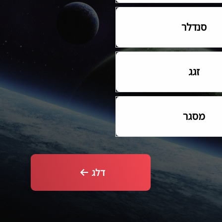
סנדלר
זגג
מסגר
דלג