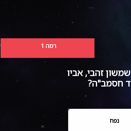
רמה
1
משון זהבי, אביו
קד חסמב"ה?
נפח