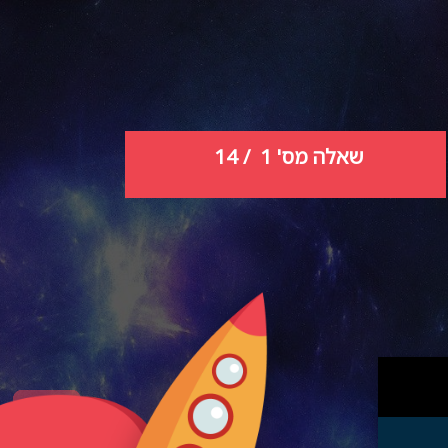
שאלה מס'
1
/ 14